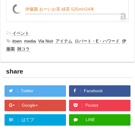
伊藤園 おーいお茶 緑茶 525ml×24本
-
イベント
-
itoen
,
media
,
Via Noir
,
アイテム
,
ロバート・E・ハワード
,
伊
藤園
,
雑コラ
share
Twitter
Facebook
Google+
Pocket
B!
はてブ
LINE