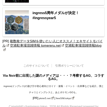
ingress5周年メダルが決定！
#ingressyear5
[PR]
複数枚データSIMを使いたい人にオススメ！エキサイトモバイ
ル
空港駐車場混雑情報 tomereru.net
空港駐車場混雑情報blog
このサイトについて
引用ポリシーについて
Via Noir前に出現した謎のメディアは・・・？考察するAG、コラす
るAG。
ingress(イングレス)の遊び方や初心者向けガイド・速報・イベント・出来事などを紹介。僕と
チャリとイングレスと。あとポケモンGOも。
[PR]
|
pkmn5.net
freeSIM.tokyo
Copyright© charingress.tokyo , 2026 All Rights Reserved.
powered by