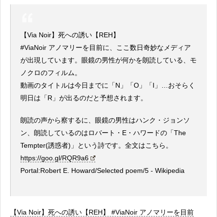
【Via Noir】死への誘い【REH】
#ViaNoir アノマリーを目前に、ここ数日奇妙なメディア
が出現しています。眼鏡の男性が何かを朗読している、モ
ノクロのフィルム。
動画のタイトルは今日までに「N」「O」「I」…おそらく
明日は「R」が出るのだと予想されます。
朗読の声から察するに、眼鏡の男性はハンク・ジョンソ
ン、朗読しているのはロバート・E・ハワードの「The
Tempter(誘惑者)」という詩です。全文はこちら。
https://goo.gl/RQR9a6
Portal:Robert E. Howard/Selected poem/5 - Wikipedia
【Via Noir】死への誘い【REH】 #ViaNoir アノマリーを目前