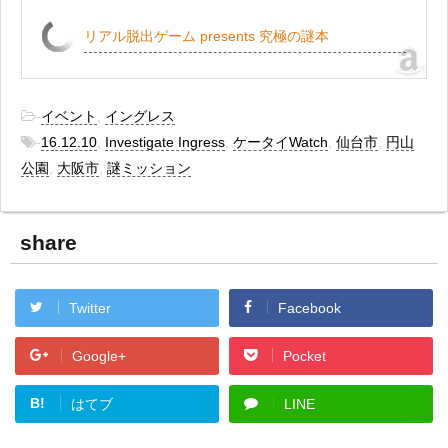
リアル脱出ゲーム presents 究極の謎本
-
イベント
,
イングレス
-
16.12.10
,
Investigate Ingress
,
ケータイWatch
,
仙台市
,
円山
公園
,
大阪市
,
謎ミッション
share
Twitter
Facebook
Google+
Pocket
B!
はてブ
LINE