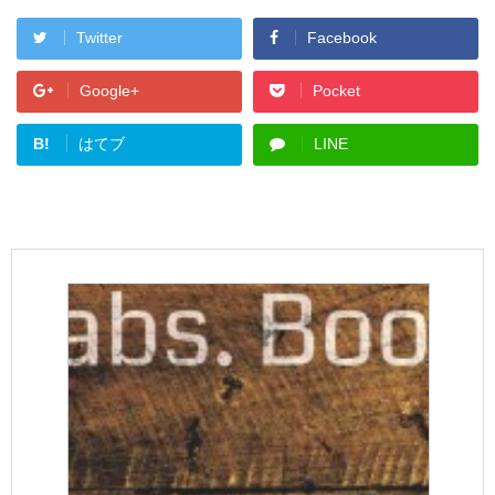
Twitter
Facebook
Google+
Pocket
B!
はてブ
LINE