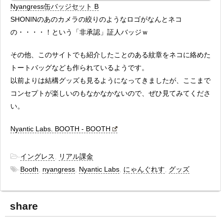
Nyangress缶バッジセット B
SHONINのあのカメラの絞りのようなロゴがなんとネコ
の・・・・！という「非承認」証人バッジｗ
その他、このサイトでも紹介したことのある紋章をネコに絡めた
トートバッグなども作られているようです。
以前よりは結構グッズも見るようになってきましたが、ここまで
コンセプトが楽しいのもなかなかないので、ぜひ見てみてくださ
い。
Nyantic Labs. BOOTH - BOOTH
-
イングレス
,
リアル課金
-
Booth
,
nyangress
,
Nyantic Labs
,
にゃんぐれす
,
グッズ
share