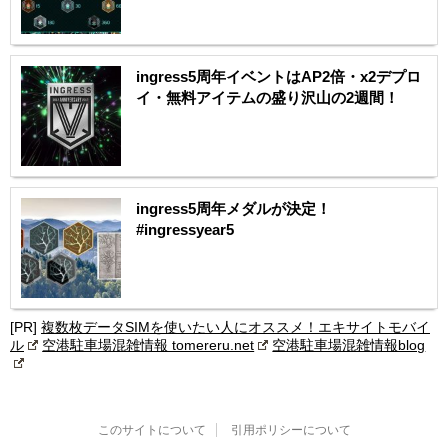
ingress5周年イベントはAP2倍・x2デプロ
イ・無料アイテムの盛り沢山の2週間！
ingress5周年メダルが決定！
#ingressyear5
[PR]
複数枚データSIMを使いたい人にオススメ！エキサイトモバイ
ル
空港駐車場混雑情報 tomereru.net
空港駐車場混雑情報blog
このサイトについて
引用ポリシーについて