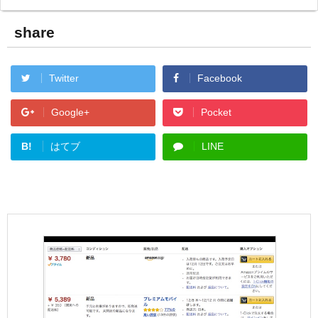
share
Twitter
Facebook
Google+
Pocket
B!
はてブ
LINE