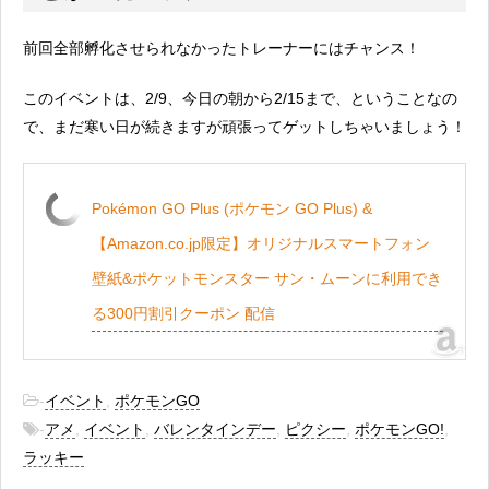
前回全部孵化させられなかったトレーナーにはチャンス！
このイベントは、2/9、今日の朝から2/15まで、ということなの
で、まだ寒い日が続きますが頑張ってゲットしちゃいましょう！
Pokémon GO Plus (ポケモン GO Plus) &
【Amazon.co.jp限定】オリジナルスマートフォン
壁紙&ポケットモンスター サン・ムーンに利用でき
る300円割引クーポン 配信
-
イベント
,
ポケモンGO
-
アメ
,
イベント
,
バレンタインデー
,
ピクシー
,
ポケモンGO!
,
ラッキー