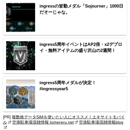
ingressの皆勤メダル「Sojourner」1000日
だそーじゃな。
ingress5周年イベントはAP2倍・x2デプロ
イ・無料アイテムの盛り沢山の2週間！
ingress5周年メダルが決定！
#ingressyear5
[PR]
複数枚データSIMを使いたい人にオススメ！エキサイトモバイ
ル
空港駐車場混雑情報 tomereru.net
空港駐車場混雑情報blog