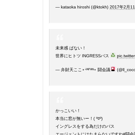
— kataoka hiroshi (@ktokh)
2017年2月1
未来感 ぱない！
世界にヒトツ INGRESSバス
pic.twit
— 弁財天ここ⋆ᒢᴬᴾᴬᴺ⋆ 闘会議
(@ll_coco
かっこいい！
本当に窓が無いー！( ºﾛº)
イングレスをする為だけのバス
エージェントにはたまらないですね
#闘会