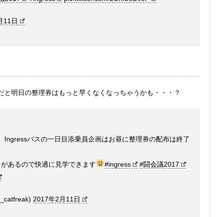
月11日
だと明日の整理券はもっと早くなくなっちゃうかも・・・？
 UP、Ingressバスの一日目添乗員企画はお昼に整理券の配布は終了
！
イがあるので快適に見学できます
#ingress
#闘会議2017
atfreak)
2017年2月11日