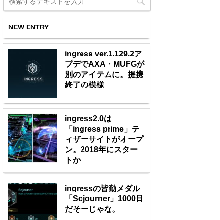
NEW ENTRY
ingress ver.1.129.2ア
プデでAXA・MUFGが
別のアイテムに。提携
終了の模様
ingress2.0は
「ingress prime」テ
ィザーサイトがオープ
ン。2018年にスター
トか
ingressの皆勤メダル
「Sojourner」1000日
だそーじゃな。