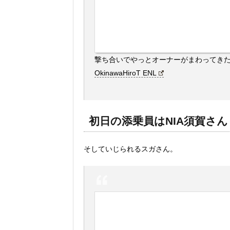
撃ち合いでやっとオーナーがまわってき
OkinawaHiroT ENL
初日の添乗員はNIA須賀さ
そしていじられるスガさん。