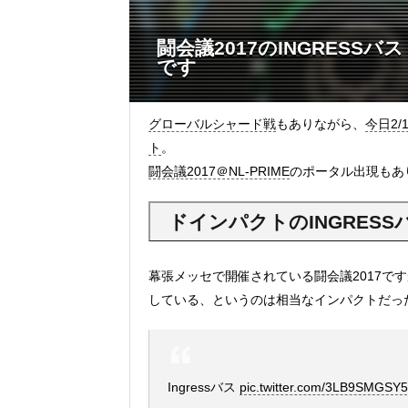
闘会議2017のINGRESS
です
グローバルシャード戦
もありながら、
今日2/
ト
。
闘会議2017＠NL-PRIME
のポータル出現もあ
ドインパクトのINGRESSバ
幕張メッセで開催されている闘会議2017で
している、というのは相当なインパクトだっ
Ingressバス
pic.twitter.com/3LB9SMGSY5