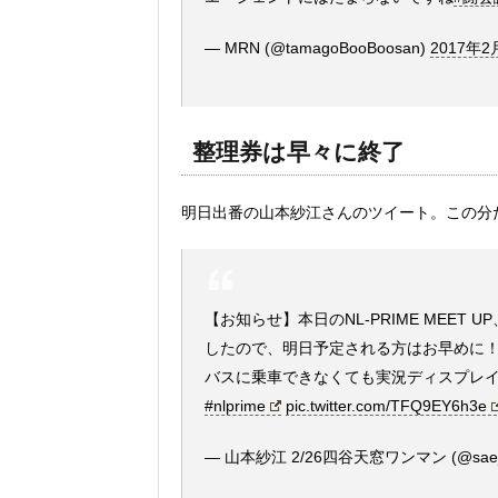
— MRN (@tamagoBooBoosan)
2017年2
整理券は早々に終了
明日出番の山本紗江さんのツイート。この分
【お知らせ】本日のNL-PRIME MEET
したので、明日予定される方はお早めに
バスに乗車できなくても実況ディスプレ
#nlprime
pic.twitter.com/TFQ9EY6h3e
— 山本紗江 2/26四谷天窓ワンマン (@sae_c