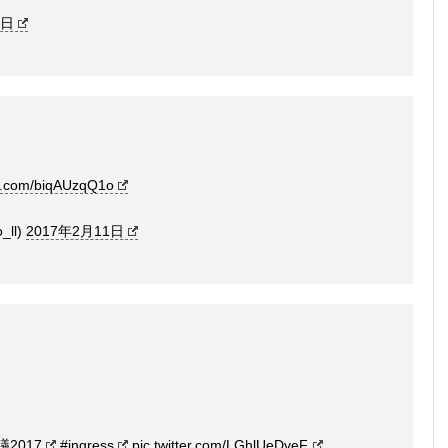
1日
ter.com/biqAUzqQ1o
_ll)
2017年2月11日
議2017
#ingress
pic.twitter.com/LGhlUeDveF