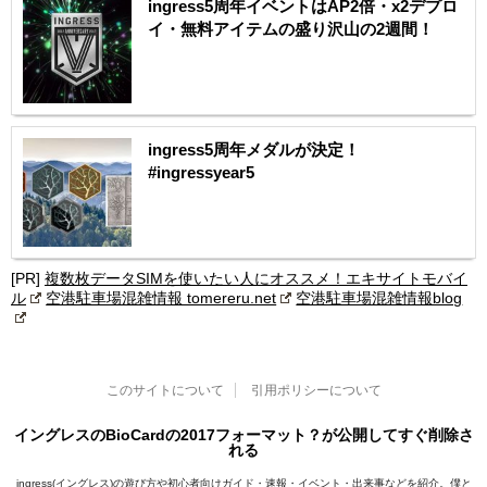
ingress5周年イベントはAP2倍・x2デプロ
イ・無料アイテムの盛り沢山の2週間！
ingress5周年メダルが決定！
#ingressyear5
[PR]
複数枚データSIMを使いたい人にオススメ！エキサイトモバイ
ル
空港駐車場混雑情報 tomereru.net
空港駐車場混雑情報blog
このサイトについて
引用ポリシーについて
イングレスのBioCardの2017フォーマット？が公開してすぐ削除さ
れる
ingress(イングレス)の遊び方や初心者向けガイド・速報・イベント・出来事などを紹介。僕と