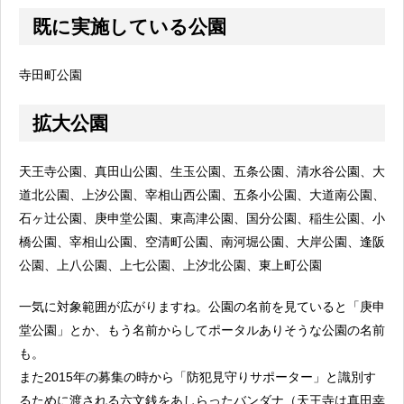
既に実施している公園
寺田町公園
拡大公園
天王寺公園、真田山公園、生玉公園、五条公園、清水谷公園、大
道北公園、上汐公園、宰相山西公園、五条小公園、大道南公園、
石ヶ辻公園、庚申堂公園、東高津公園、国分公園、稲生公園、小
橋公園、宰相山公園、空清町公園、南河堀公園、大岸公園、逢阪
公園、上八公園、上七公園、上汐北公園、東上町公園
一気に対象範囲が広がりますね。公園の名前を見ていると「庚申
堂公園」とか、もう名前からしてポータルありそうな公園の名前
も。
また2015年の募集の時から「防犯見守りサポーター」と識別す
るために渡される六文銭をあしらったバンダナ（天王寺は真田幸