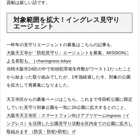
貢献は嬉しい話です。
対象範囲を拡大！イングレス見守り
エージェント
一昨年の見守りエージェントの募集はこちらの記事を。
大阪天王寺が「防犯見守り」エージェントを募集。MISSIONに
よる表彰も。 | charingress.tokyo
当時大阪市24区の中で街頭犯罪発生件数がワースト1だったこと
から始まった取り組みでしたが、1年強経過した今、対象の公園
を拡大して再募集になりました。
天王寺区からの募集ページはこちら。これまで寺田町公園に限定
していた見守り対象公園を一気に26公園に拡大するとのこと。
大阪市天王寺区：スマートフォン向けアプリゲームIngress（イ
ングレス）を活用した公園見守り活動を区内全ての公園に拡大し
取組みます （防災・防犯>防犯）