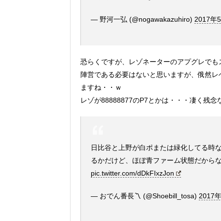
— 野河一弘 (@nogawakazuhiro)
2017年
恐らくですが、レゾネーターのアプグレでも
陣営である必要はないと思いますが、俄然レベルの
ますね・・ｗ
レゾが88888877のP7とかは・・・凄く残
日比谷と上野が白ポまたは緑化してる時
るかだけど、ほぼ青ファーム状態だから
pic.twitter.com/dDkFIxzJon
— おでん番長〽︎ (@Shoebill_tosa)
2017