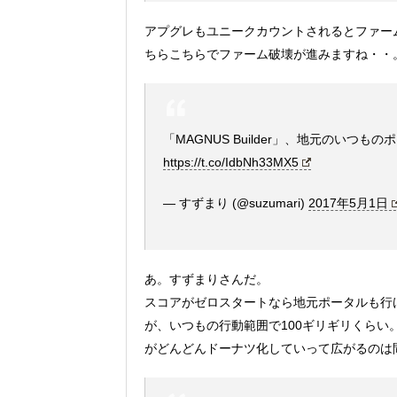
アプグレもユニークカウントされるとファー
ちらこちらでファーム破壊が進みますね・・
「MAGNUS Builder」、地元のいつもの
https://t.co/IdbNh33MX5
— すずまり (@suzumari)
2017年5月1日
あ。すずまりさんだ。
スコアがゼロスタートなら地元ポータルも行
が、いつもの行動範囲で100ギリギリくら
がどんどんドーナツ化していって広がるのは