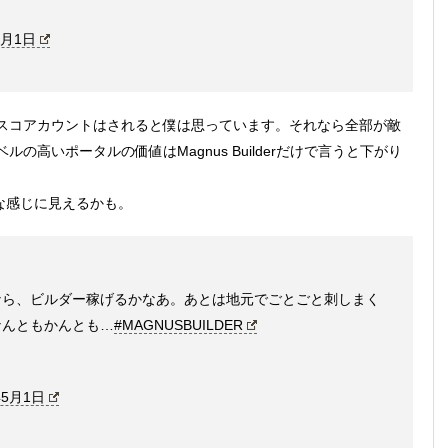
5月1日
スコアカウントはされると僕は思っています。それなら全部が敵
高いポータルの価値はMagnus Builderだけで言うと下がり
念な感じに見えるかも。
なら、ビルダー稼げるかなあ。あとは地元でごとごと刺しまく
なんともかんとも…
#MAGNUSBUILDER
年5月1日