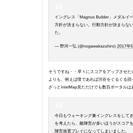
イングレス「Magnus Builder」
方針が決まらない。行動方針が決まらな
た。
— 野河一弘 (@nogawakazuhiro)
2017年
そうですね・・早々にスコアをアップさせた
よりも、例えば僕であれば渋谷をぐるぐる回
ざっとIntelMap見ただけでも数百ポータルはあ
今日もウォーキング兼イングレスをしてきたの
を考えたら、敵陣営が多いほうがスコア
陣営放置プレイになってしまいました。