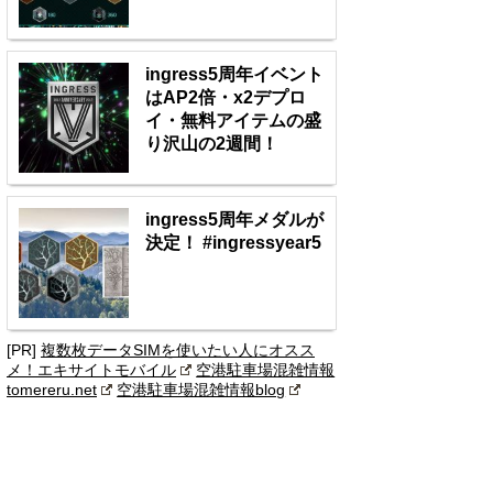
ingress5周年イベント
はAP2倍・x2デプロ
イ・無料アイテムの盛
り沢山の2週間！
ingress5周年メダルが
決定！ #ingressyear5
[PR]
複数枚データSIMを使いたい人にオスス
メ！エキサイトモバイル
空港駐車場混雑情報
tomereru.net
空港駐車場混雑情報blog