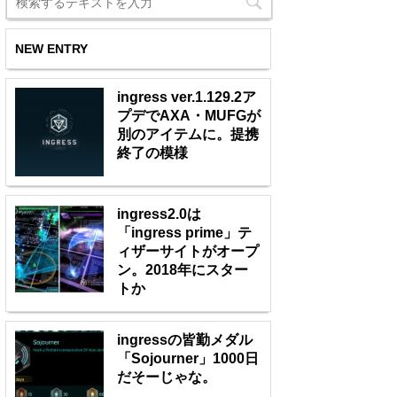
NEW ENTRY
ingress ver.1.129.2ア
プデでAXA・MUFGが
別のアイテムに。提携
終了の模様
ingress2.0は
「ingress prime」テ
ィザーサイトがオープ
ン。2018年にスター
トか
ingressの皆勤メダル
「Sojourner」1000日
だそーじゃな。