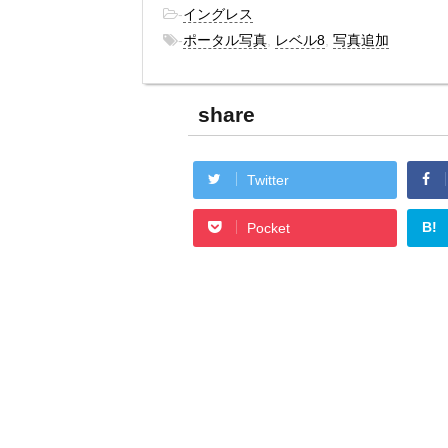
-
イングレス
-
ポータル写真
,
レベル8
,
写真追加
share
Twitter
B!
Pocket