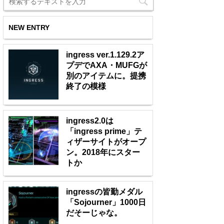
NEW ENTRY
ingress ver.1.129.2ア
プデでAXA・MUFGが
別のアイテムに。提携
終了の模様
ingress2.0は
「ingress prime」テ
ィザーサイトがオープ
ン。2018年にスター
トか
ingressの皆勤メダル
「Sojourner」1000日
だそーじゃな。