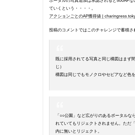
ポータルの写真追加は承認されると500APな
ていくという・・・・。
アクションごとのAP獲得値 | charingress.tok
投稿のコメントではこのチャレンジで蓄積さ
既に採用されてる写真と同じ構図はまず間
じ）
構図は同じでもモノクロやセピアなど色
「○○公園」など広がりのあるポータルな
れていてもリジェクトされません。ただ「
内に無いとリジェクト。