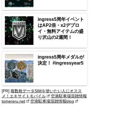
ingress5周年イベント
はAP2倍・x2デプロ
イ・無料アイテムの盛
り沢山の2週間！
ingress5周年メダルが
決定！ #ingressyear5
[PR]
複数枚データSIMを使いたい人にオスス
メ！エキサイトモバイル
空港駐車場混雑情報
tomereru.net
空港駐車場混雑情報blog