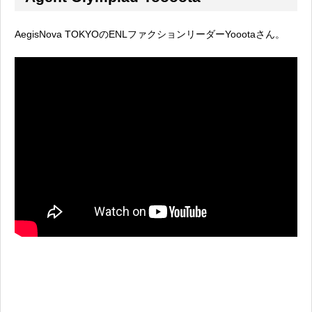
AegisNova TOKYOのENLファクションリーダーYoootaさん。