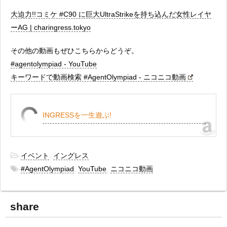
大迫力!!コミケ #C90 に巨大UltraStrikeを持ち込んだ女性レイヤ
ーAG | charingress.tokyo
その他の動画もぜひこちらからどうぞ。
#agentolympiad - YouTube
キーワードで動画検索 #AgentOlympiad - ニコニコ動画
INGRESSを一生遊ぶ!
-
イベント
,
イングレス
-
#AgentOlympiad
,
YouTube
,
ニコニコ動画
share