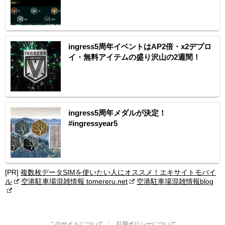
ingress5周年イベントはAP2倍・x2デプロ
イ・無料アイテムの盛り沢山の2週間！
ingress5周年メダルが決定！
#ingressyear5
[PR]
複数枚データSIMを使いたい人にオススメ！エキサイトモバイ
ル
空港駐車場混雑情報 tomereru.net
空港駐車場混雑情報blog
このサイトについて
引用ポリシーについて