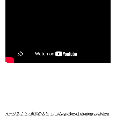
イージスノヴァ東京の人たち。 #AegisNova | charingress.tokyo