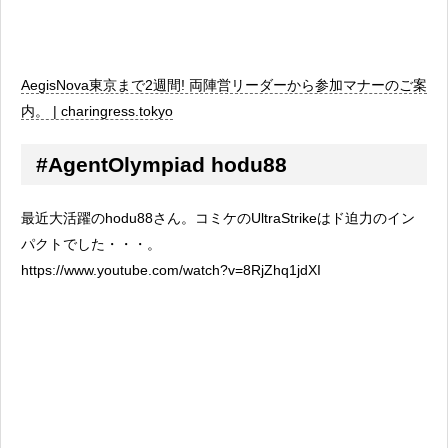
AegisNova東京まで2週間! 両陣営リーダーから参加マナーのご案
内。 | charingress.tokyo
#AgentOlympiad hodu88
最近大活躍のhodu88さん。コミケのUltraStrikeはド迫力のイン
パクトでした・・・。
https://www.youtube.com/watch?v=8RjZhq1jdXI