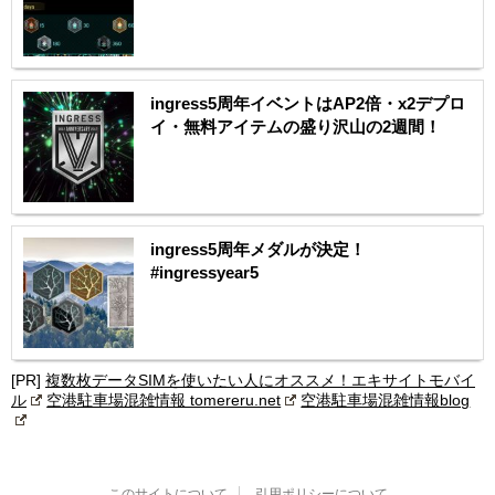
ingress5周年イベントはAP2倍・x2デプロ
イ・無料アイテムの盛り沢山の2週間！
ingress5周年メダルが決定！
#ingressyear5
[PR]
複数枚データSIMを使いたい人にオススメ！エキサイトモバイ
ル
空港駐車場混雑情報 tomereru.net
空港駐車場混雑情報blog
このサイトについて
引用ポリシーについて