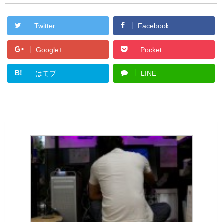
Twitter
Facebook
Google+
Pocket
B!
はてブ
LINE