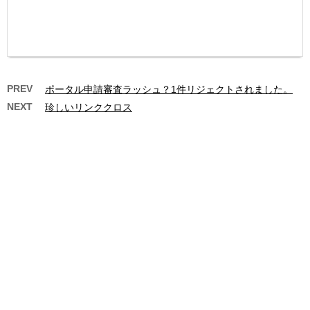
PREV
ポータル申請審査ラッシュ？1件リジェクトされました。
NEXT
珍しいリンククロス