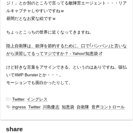
ジ！」とか別のところで言ってる敵陣営エージェント・・・リア
ルキャプチャしやすいですねｗ
昼間だとなお変な絵ですｗ
ちょっとこっちの世界に近くなってきますね。
陸上自衛隊は、銃弾を節約するために、口で｢バンバン｣と言いな
がら演習してるってマジですか？ - Yahoo!知恵袋
けど好きな言葉をアサインできる、というのはありですね。咳払
いでXMP Bursterとか・・・。
モーションでも面白かったりして。
-
Twitter
,
イングレス
-
ingress
,
Twitter
,
川島優志
,
知恵袋
,
自衛隊
,
音声コントロール
share