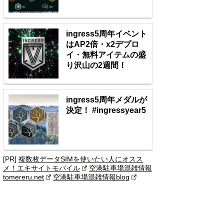
ingress5周年イベント
はAP2倍・x2デプロ
イ・無料アイテムの盛
り沢山の2週間！
ingress5周年メダルが
決定！ #ingressyear5
[PR]
複数枚データSIMを使いたい人にオスス
メ！エキサイトモバイル
空港駐車場混雑情報
tomereru.net
空港駐車場混雑情報blog