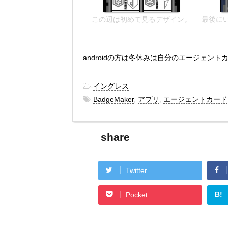
この辺は初めて見るデザイン。
最後に
androidの方は冬休みは自分のエージェン
-
イングレス
-
BadgeMaker
,
アプリ
,
エージェントカード
share
Twitter
B!
Pocket