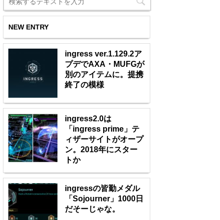
NEW ENTRY
ingress ver.1.129.2ア
プデでAXA・MUFGが
別のアイテムに。提携
終了の模様
ingress2.0は
「ingress prime」テ
ィザーサイトがオープ
ン。2018年にスター
トか
ingressの皆勤メダル
「Sojourner」1000日
だそーじゃな。