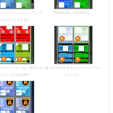
ノマリーバージョン。アバド
DARSANA、SHONINも。
ンも入ってますね。
マスバージョンも。鍵がかか
鍵つきを合わせるとかなりバリエー
っているのは有料？
ションが。