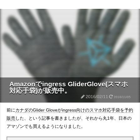
Amazonでingress GliderGlove(スマホ
対応手袋)が販売中。
2016/02/11
2016/11/05
前に
カナダのGlider Gloveがingress向けのスマホ対応手袋を予約
販売
した、という記事を書きましたが、それから丸1年、日本の
アマゾンでも買えるようになりました。