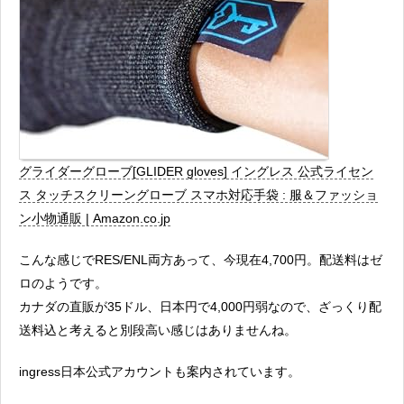
グライダーグローブ[GLIDER gloves] イングレス 公式ライセン
ス タッチスクリーングローブ スマホ対応手袋 : 服＆ファッショ
ン小物通販 | Amazon.co.jp
こんな感じでRES/ENL両方あって、今現在4,700円。配送料はゼ
ロのようです。
カナダの直販が35ドル、日本円で4,000円弱なので、ざっくり配
送料込と考えると別段高い感じはありませんね。
ingress日本公式アカウントも案内されています。