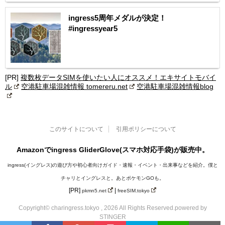
ingress5周年メダルが決定！
#ingressyear5
[PR]
複数枚データSIMを使いたい人にオススメ！エキサイトモバイ
ル
空港駐車場混雑情報 tomereru.net
空港駐車場混雑情報blog
このサイトについて
引用ポリシーについて
Amazonでingress GliderGlove(スマホ対応手袋)が販売中。
ingress(イングレス)の遊び方や初心者向けガイド・速報・イベント・出来事などを紹介。僕と
チャリとイングレスと。あとポケモンGOも。
[PR]
|
pkmn5.net
freeSIM.tokyo
Copyright© charingress.tokyo , 2026 All Rights Reserved.
powered by
STINGER