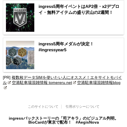
ingress5周年イベントはAP2倍・x2デプロ
イ・無料アイテムの盛り沢山の2週間！
ingress5周年メダルが決定！
#ingressyear5
[PR]
複数枚データSIMを使いたい人にオススメ！エキサイトモバイ
ル
空港駐車場混雑情報 tomereru.net
空港駐車場混雑情報blog
このサイトについて
引用ポリシーについて
ingressバックストーリーの「司アキラ」のビジュアル判明。
BioCardが東京で配布！ #AegisNova