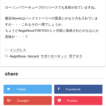
ローソンパワーキューブのリリースでも名前が出ていますね。
最近Nianticはバックストーリーの普及にかなり力を入れていま
すが・・・これもその一環でしょうか。
ちょうどAegisNovaTOKYOの１ヶ月前に発表されたのもなにか
意味が・・・？
-
イングレス
-
AegisNova
,
biocard
,
サポーターキット
,
司アキラ
share
Twitter
Facebook
Google+
Pocket