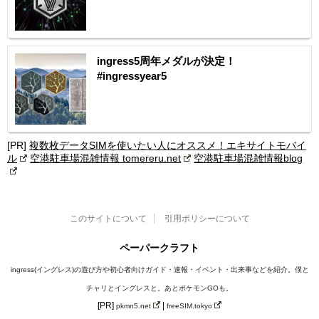
ingress5周年メダルが決定！
#ingressyear5
[PR]
複数枚データSIMを使いたい人にオススメ！エキサイトモバイ
ル
空港駐車場混雑情報 tomereru.net
空港駐車場混雑情報blog
このサイトについて
引用ポリシーについて
ペーパークラフト
ingress(イングレス)の遊び方や初心者向けガイド・速報・イベント・出来事などを紹介。僕と
チャリとイングレスと。あとポケモンGOも。
[PR]
|
pkmn5.net
freeSIM.tokyo