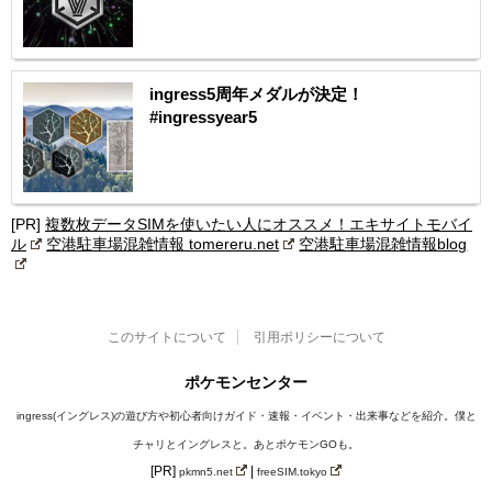
ingress5周年メダルが決定！
#ingressyear5
[PR]
複数枚データSIMを使いたい人にオススメ！エキサイトモバイ
ル
空港駐車場混雑情報 tomereru.net
空港駐車場混雑情報blog
このサイトについて
引用ポリシーについて
ポケモンセンター
ingress(イングレス)の遊び方や初心者向けガイド・速報・イベント・出来事などを紹介。僕と
チャリとイングレスと。あとポケモンGOも。
[PR]
|
pkmn5.net
freeSIM.tokyo