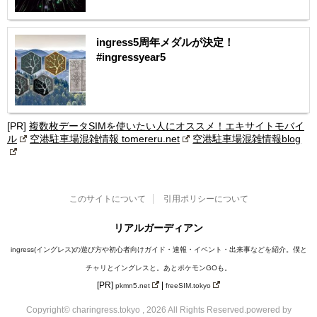
ingress5周年メダルが決定！
#ingressyear5
[PR]
複数枚データSIMを使いたい人にオススメ！エキサイトモバイ
ル
空港駐車場混雑情報 tomereru.net
空港駐車場混雑情報blog
このサイトについて
引用ポリシーについて
リアルガーディアン
ingress(イングレス)の遊び方や初心者向けガイド・速報・イベント・出来事などを紹介。僕と
チャリとイングレスと。あとポケモンGOも。
[PR]
|
pkmn5.net
freeSIM.tokyo
Copyright© charingress.tokyo , 2026 All Rights Reserved.
powered by