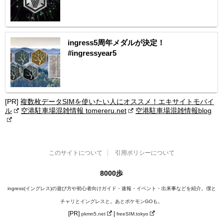
ingress5周年メダルが決定！
#ingressyear5
[PR]
複数枚データSIMを使いたい人にオススメ！エキサイトモバイ
ル
空港駐車場混雑情報 tomereru.net
空港駐車場混雑情報blog
このサイトについて
引用ポリシーについて
8000歩
ingress(イングレス)の遊び方や初心者向けガイド・速報・イベント・出来事などを紹介。僕と
チャリとイングレスと。あとポケモンGOも。
[PR]
|
pkmn5.net
freeSIM.tokyo