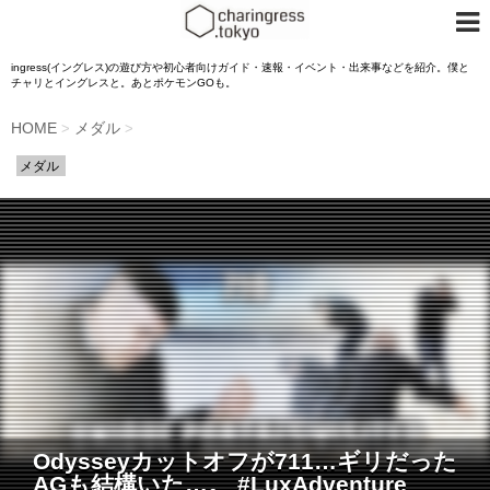
ingress(イングレス)の遊び方や初心者向けガイド・速報・イベント・出来事などを紹介。僕と
チャリとイングレスと。あとポケモンGOも。
HOME
メダル
>
>
メダル
Odysseyカットオフが711…ギリだった
AGも結構いた…。 #LuxAdventure