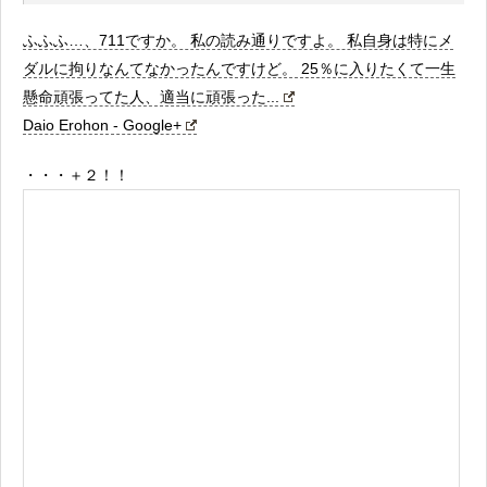
ふふふ…、711ですか。 私の読み通りですよ。 私自身は特にメ
ダルに拘りなんてなかったんですけど。 25％に入りたくて一生
懸命頑張ってた人、適当に頑張った...
Daio Erohon - Google+
・・・＋２！！