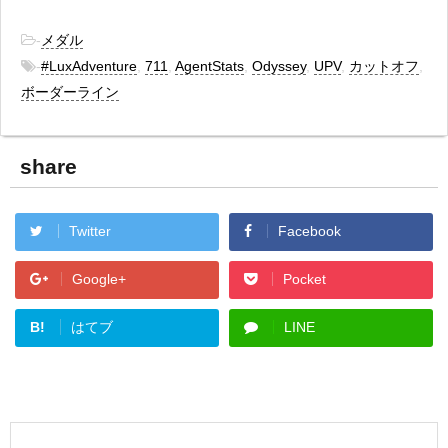
-
メダル
-
#LuxAdventure
,
711
,
AgentStats
,
Odyssey
,
UPV
,
カットオフ
,
ボーダーライン
share
Twitter
Facebook
Google+
Pocket
B!
はてブ
LINE