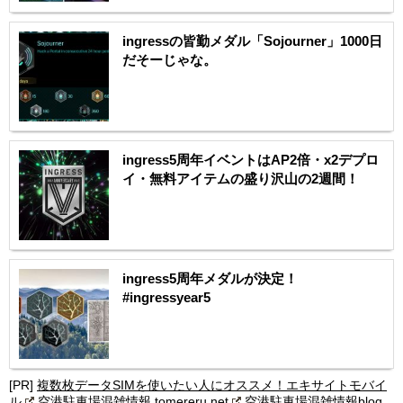
ingressの皆勤メダル「Sojourner」1000日
だそーじゃな。
ingress5周年イベントはAP2倍・x2デプロ
イ・無料アイテムの盛り沢山の2週間！
ingress5周年メダルが決定！
#ingressyear5
[PR]
複数枚データSIMを使いたい人にオススメ！エキサイトモバイ
ル
空港駐車場混雑情報 tomereru.net
空港駐車場混雑情報blog