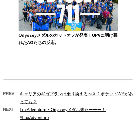
Odysseyメダルのカットオフが発表！UPVに明け暮
れたAGたちの反応。
PREV
キャリアのギガプランは乗り換えるべき？ポケットWifiがあ
っても？
NEXT
LuxAdventure・Odysseyメダル来たーーー！
#LuxAdventure