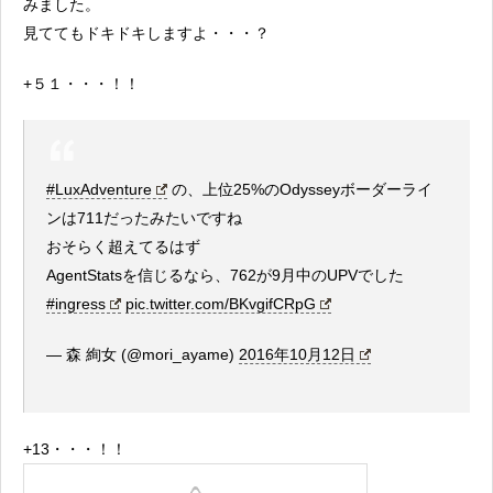
みました。
見ててもドキドキしますよ・・・？
+５１・・・！！
#LuxAdventure
の、上位25%のOdysseyボーダーライ
ンは711だったみたいですね
おそらく超えてるはず
AgentStatsを信じるなら、762が9月中のUPVでした
#ingress
pic.twitter.com/BKvgifCRpG
— 森 絢女 (@mori_ayame)
2016年10月12日
+13・・・！！