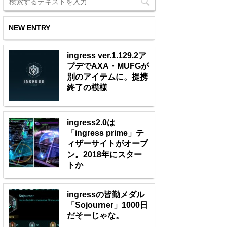
NEW ENTRY
ingress ver.1.129.2ア
プデでAXA・MUFGが
別のアイテムに。提携
終了の模様
ingress2.0は
「ingress prime」テ
ィザーサイトがオープ
ン。2018年にスター
トか
ingressの皆勤メダル
「Sojourner」1000日
だそーじゃな。