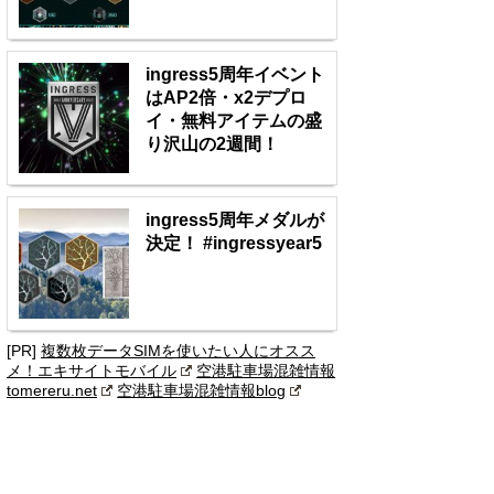
ingress5周年イベント
はAP2倍・x2デプロ
イ・無料アイテムの盛
り沢山の2週間！
ingress5周年メダルが
決定！ #ingressyear5
[PR]
複数枚データSIMを使いたい人にオスス
メ！エキサイトモバイル
空港駐車場混雑情報
tomereru.net
空港駐車場混雑情報blog