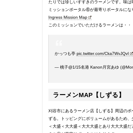
たりでは珍しいすすきのラーメンです。味は
ミッションポータル⑥が最寄りポータルにな
Ingress Mission Map
このミッションでいただけるラーメンは・・
かっつも亭
pic.twitter.com/Cka7WvJQvI
— 桃子@1/15名港 Kanon月宮あゆ (@Mom
ラーメンMAP【しずる】
刈谷市にあるラーメン店【しずる】周辺のポ
ずる。トッピングにボリュームがあるため、
＜大盛＜大大盛＜大大大盛とあり大大大盛だと