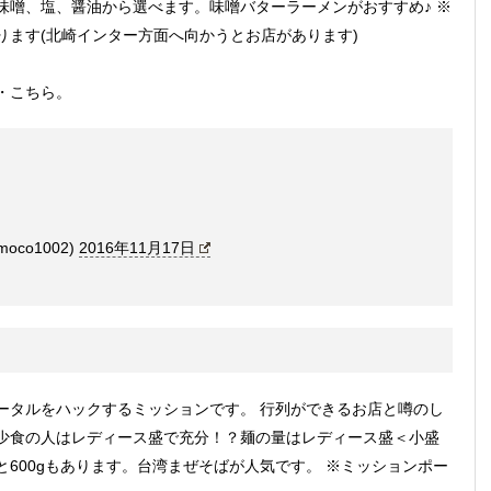
味噌、塩、醤油から選べます。味噌バターラーメンがおすすめ♪ ※
ります(北崎インター方面へ向かうとお店があります)
・こちら。
oco1002)
2016年11月17日
ータルをハックするミッションです。 行列ができるお店と噂のし
少食の人はレディース盛で充分！？麺の量はレディース盛＜小盛
600gもあります。台湾まぜそばが人気です。 ※ミッションポー