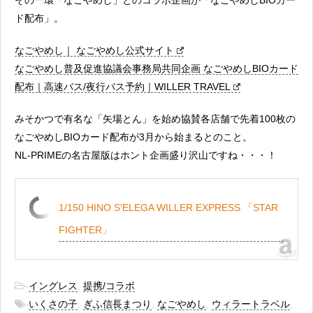
その一環「なごやめし」とのコラボ企画が「なごやめしBIOカー
ド配布」。
なごやめし｜ なごやめし公式サイト
なごやめし普及促進協議会事務局共同企画 なごやめしBIOカード
配布｜高速バス/夜行バス予約｜WILLER TRAVEL
みそかつで有名な「矢場とん」を始め協賛各店舗で先着100枚の
なごやめしBIOカード配布が3月から始まるとのこと。
NL-PRIMEの名古屋版はホント企画盛り沢山ですね・・・！
1/150 HINO S'ELEGA WILLER EXPRESS 「STAR
FIGHTER」
-
イングレス
,
提携/コラボ
-
いくさの子
,
ぎふ信長まつり
,
なごやめし
,
ウィラートラベル
,