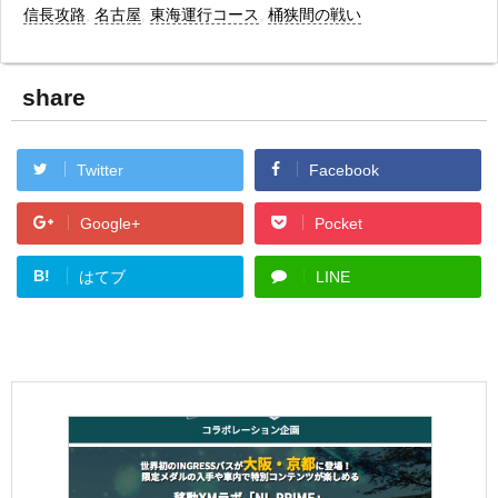
信長攻路
,
名古屋
,
東海運行コース
,
桶狭間の戦い
share
Twitter
Facebook
Google+
Pocket
B!
はてブ
LINE