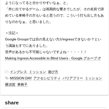
ようになってると分かりやすいなぁ、と。
「外に出てやるゲーム」は画期的な響きでしたが、その名前で諦
めている車椅子の方もいると思うので、こういう打ち出し方もあ
りなのかなぁ、と思いました。
＜注記＞
Google Groupsでは目の見えない方がingressできないか？とい
う議論もすでにありました。
音声があるから不可能じゃないですよね・・・・！！
Making Ingress Accessible to Blind Users - Google グループ
-
イングレス
,
ミッション
,
遊び方
-
MISSION DAY
,
アクセシビリティ
,
バリアフリー
,
ミッション
,
横須賀
,
車椅子
share