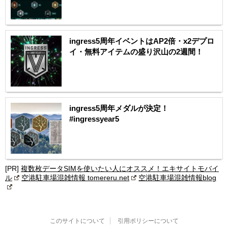
ingress5周年イベントはAP2倍・x2デプロ
イ・無料アイテムの盛り沢山の2週間！
ingress5周年メダルが決定！
#ingressyear5
[PR]
複数枚データSIMを使いたい人にオススメ！エキサイトモバイ
ル
空港駐車場混雑情報 tomereru.net
空港駐車場混雑情報blog
このサイトについて
引用ポリシーについて