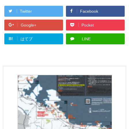
Twitter
Facebook
Google+
Pocket
B!
はてブ
LINE