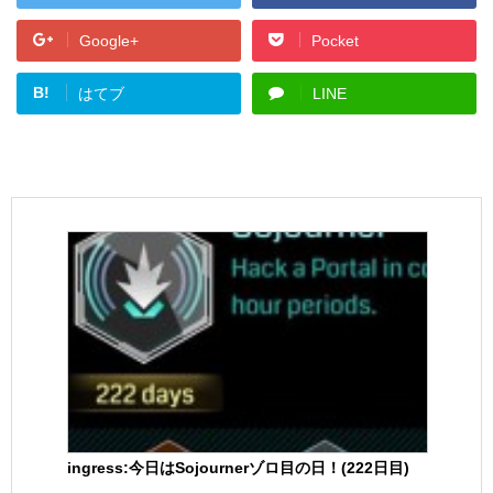
Google+
Pocket
B!
はてブ
LINE
ingress:今日はSojournerゾロ目の日！(222日目)