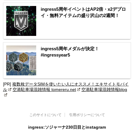
ingress5周年イベントはAP2倍・x2デプロ
イ・無料アイテムの盛り沢山の2週間！
ingress5周年メダルが決定！
#ingressyear5
[PR]
複数枚データSIMを使いたい人にオススメ！エキサイトモバイ
ル
空港駐車場混雑情報 tomereru.net
空港駐車場混雑情報blog
このサイトについて
引用ポリシーについて
ingress:ソジャーナ230日目とinstagram