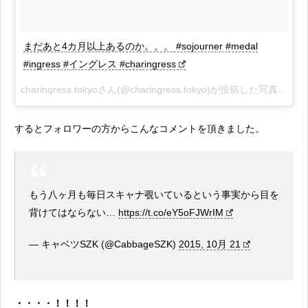
まだあと4カ月以上あるのか。。。 #sojourner #medal
#ingress #イングレス #charingress
charingress.tokyoさん(@charingress.tokyo)が投稿した写真 -
201
するとフォロワーの方からこんなコメントを頂きました。
もう八ヶ月も毎日スキャナ覗いているという事実から目を
背けてはならない…
https://t.co/eY5oFJWrIM
— キャベツSZK (@CabbageSZK)
2015, 10月 21
・・・・！！！！