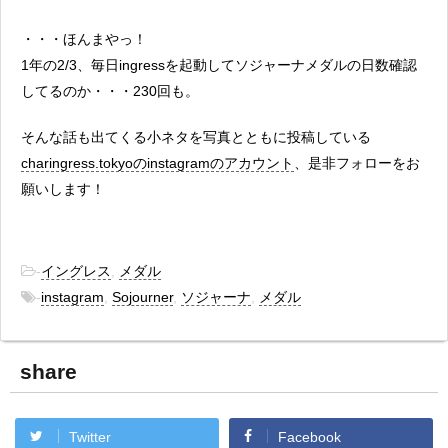
・・・ほんまやっ！
1年の2/3、毎日ingressを起動してソジャーナメダルの日数確認
してるのか・・・230回も。
そんな話も出てくる小ネタを写真とともに投稿している
charingress.tokyoのinstagramのアカウント
、是非フォローをお
願いします！
-
イングレス
,
メダル
-
instagram
,
Sojourner
,
ソジャーナ
,
メダル
share
Twitter
Facebook