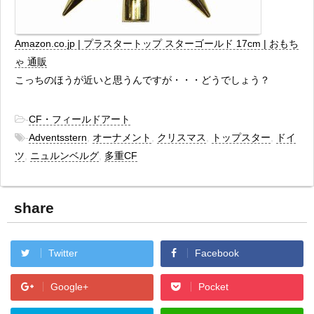
Amazon.co.jp | プラスタートップ スターゴールド 17cm | おもち
ゃ 通販
こっちのほうが近いと思うんですが・・・どうでしょう？
-
CF・フィールドアート
-
Adventsstern
,
オーナメント
,
クリスマス
,
トップスター
,
ドイ
ツ
,
ニュルンベルグ
,
多重CF
share
Twitter
Facebook
Google+
Pocket