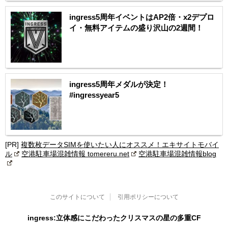
ingress5周年イベントはAP2倍・x2デプロ
イ・無料アイテムの盛り沢山の2週間！
ingress5周年メダルが決定！
#ingressyear5
[PR]
複数枚データSIMを使いたい人にオススメ！エキサイトモバイ
ル
空港駐車場混雑情報 tomereru.net
空港駐車場混雑情報blog
このサイトについて
引用ポリシーについて
ingress:立体感にこだわったクリスマスの星の多重CF