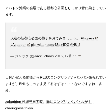
アバドン沖縄の会場である新都心公園もしっかり青に染まってい
ます。
現在の新都心公園の様子を見てみましょう。
#Ingress
#Abaddon
pic.twitter.com/4Sdx4DGMN8
— ジャック (@Jack_ichow)
2015, 12月 11
日付が変わる前後からRESのロングリンクがバンバン張られてい
ますが、ENLもこのまま見てるはずは・・・ないですよね、多
分。
#abaddon 沖縄当日零時、既にロングリンクバトルが！ |
charingress.tokyo