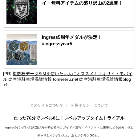
イ・無料アイテムの盛り沢山の2週間！
ingress5周年メダルが決定！
#ingressyear5
[PR]
複数枚データSIMを使いたい人にオススメ！エキサイトモバイ
ル
空港駐車場混雑情報 tomereru.net
空港駐車場混雑情報blog
このサイトについて
引用ポリシーについて
たった76分でレベル8に！レベルアップタイムトライアル
ingress(イングレス)の遊び方や初心者向けガイド・速報・イベント・出来事などを紹介。僕と
チャリとイングレスと。あとポケモンGOも。