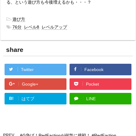
る、という遊び方も今後増えるかも・・・？
-
遊び方
-
76分
,
レベル8
,
レベルアップ
share
Twitter
Facebook
Google+
Pocket
B!
はてブ
LINE
PREV
AG急げ！RedFactionが何気に接戦！ #RedFaction