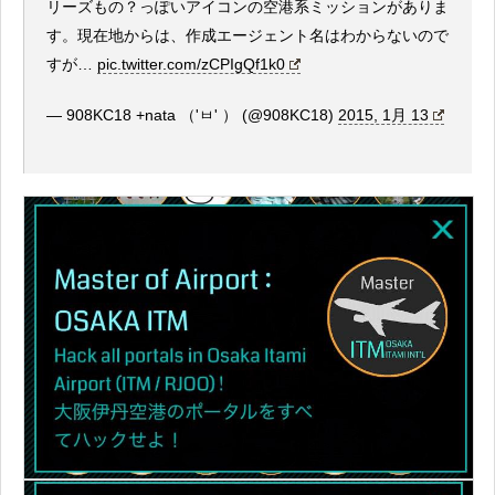
リーズもの？っぽいアイコンの空港系ミッションがありま
す。現在地からは、作成エージェント名はわからないので
すが…
pic.twitter.com/zCPIgQf1k0
— 908KC18 +nata （'ㅂ' ） (@908KC18)
2015, 1月 13