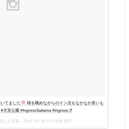
咲いてました
桜を眺めながらのイン活もなかなか良いも
公園 #IngressSaitama #ingress
投稿した写真 -
2016 3月 26 8:17午前 PDT