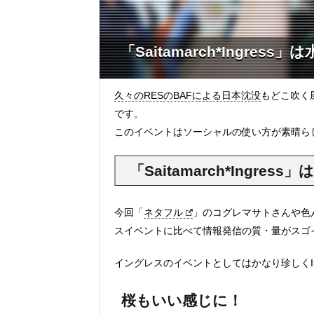
「Saitamarch*Ingre
久々のRESのBAFによる日本沈没
もどこ吹く風
です。
このイベントはソーシャルの使い方が素晴らしく(
「Saitamarch*Ingr
今回「
ネタフル
」のコグレマサトさんや色
スイベントに比べて情報発信の質・量がスゴ
イングレスのイベントとしてはかなり珍しくIn
桜もいい感じに！