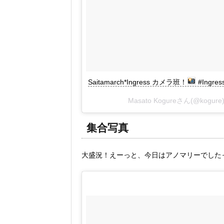
Saitamarch*Ingress カメラ班！
#Ingres
Masato Kogureさん(@kog
集合写真
大盛況！えーっと、今日はアノマリーでした