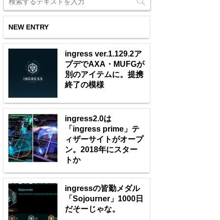
NEW ENTRY
ingress ver.1.129.2ア
プデでAXA・MUFGが
別のアイテムに。提携
終了の模様
ingress2.0は
「ingress prime」テ
ィザーサイトがオープ
ン。2018年にスター
トか
ingressの皆勤メダル
「Sojourner」1000日
だそーじゃな。