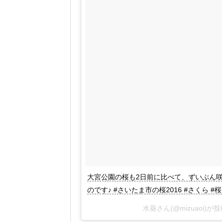
大宮公園の桜も2日前に比べて、ずいぶん
のです♪ #さいたま市の桜2016 #さくら #桜 #大宮
水葵さん(@mizuaoi)が