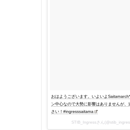
おはようございます。いよいよSaitamarc
ン中心なので大勢に影響はありませんが、
さい！#ingresssaitama
STIB_Ingressさん(@stib_in