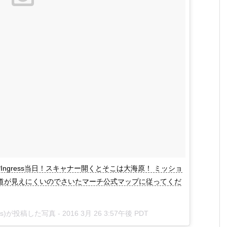
h*Ingress当日！スキャナー開くとそこは大海原！ ミッショ
道が見えにくいのでさいたマーチ公式マップに従ってくだ
gress)が投稿した写真 -
2016 3月 26 3:57午後 PDT