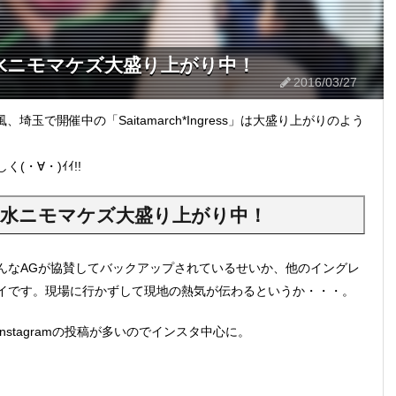
ss」は水ニモマケズ大盛り上がり中！
2016/03/27
、埼玉で開催中の「Saitamarch*Ingress」は大盛り上がりのよう
・∀・)ｲｲ!!
ess」は水ニモマケズ大盛り上がり中！
んなAGが協賛してバックアップされているせいか、他のイングレ
イです。現場に行かずして現地の熱気が伝わるというか・・・。
stagramの投稿が多いのでインスタ中心に。