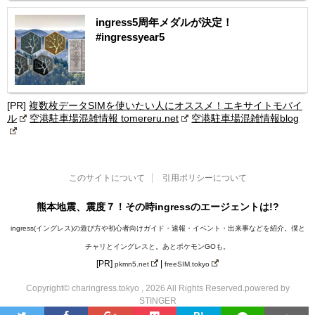
ingress5周年メダルが決定！
#ingressyear5
[PR]
複数枚データSIMを使いたい人にオススメ！エキサイトモバイ
ル
空港駐車場混雑情報 tomereru.net
空港駐車場混雑情報blog
このサイトについて
引用ポリシーについて
熊本地震、震度７！その時ingressのエージェントは!?
ingress(イングレス)の遊び方や初心者向けガイド・速報・イベント・出来事などを紹介。僕と
チャリとイングレスと。あとポケモンGOも。
[PR]
|
pkmn5.net
freeSIM.tokyo
Copyright© charingress.tokyo , 2026 All Rights Reserved.
powered by
STINGER