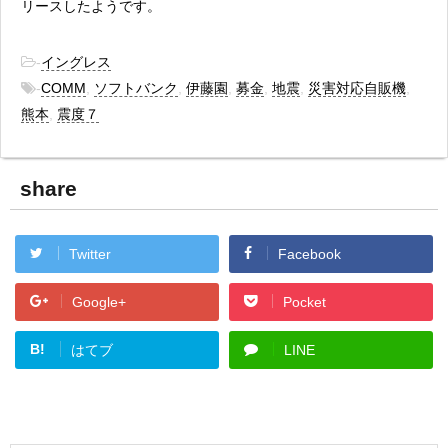
リースしたようです。
-
イングレス
-
COMM
,
ソフトバンク
,
伊藤園
,
募金
,
地震
,
災害対応自販機
,
熊本
,
震度７
share
Twitter
Facebook
Google+
Pocket
B!
はてブ
LINE