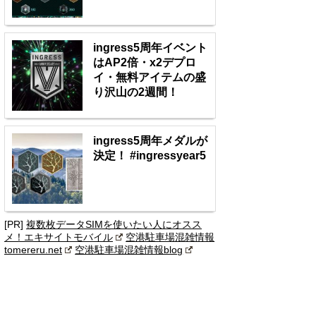
ingress5周年イベント
はAP2倍・x2デプロ
イ・無料アイテムの盛
り沢山の2週間！
ingress5周年メダルが
決定！ #ingressyear5
[PR]
複数枚データSIMを使いたい人にオスス
メ！エキサイトモバイル
空港駐車場混雑情報
tomereru.net
空港駐車場混雑情報blog