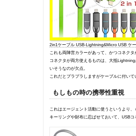
2in1ケーブル USB-Lightning&Micro USB 
これも両陣営カラーがあって、かつコネクタがmic
コネクタが両方使えるものは、大抵Lightn
いそうなのが欠点。
これだとプラプラしますがケーブルに付いて
もしもの時の携帯性重視
これはエージェント活動に使うというより、
キーリングや財布に忍ばせておいて、USB