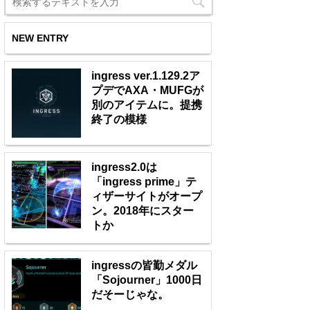
NEW ENTRY
ingress ver.1.129.2ア
プデでAXA・MUFGが
別のアイテムに。提携
終了の模様
ingress2.0は
「ingress prime」テ
ィザーサイトがオープ
ン。2018年にスター
トか
ingressの皆勤メダル
「Sojourner」1000日
だそーじゃな。