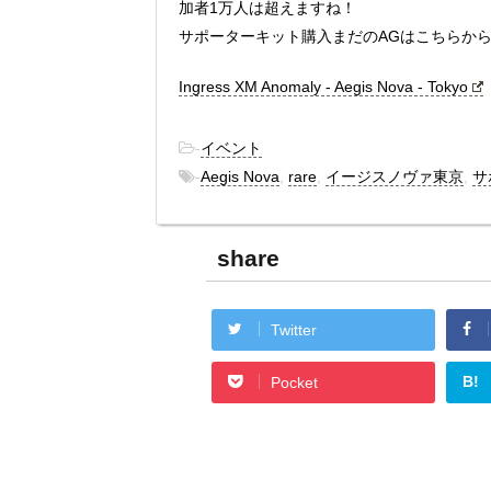
加者1万人は超えますね！
サポーターキット購入まだのAGはこちらか
Ingress XM Anomaly - Aegis Nova - Tokyo
-
イベント
-
Aegis Nova
,
rare
,
イージスノヴァ東京
,
サ
share
Twitter
B!
Pocket