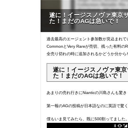
遂に！イージスノヴァ東京サ
た！まだのAGは急いで！
過去最高のエージェント参加数が見込まれて
CommonとVery Rareが売切、残った有料の
全売り切れの時に追加されるかどうか分から
遂に！イージスノヴァ東京
た！まだのAGは急いで！
あまりの売れ行きにNianticの川島さんも驚
第一報のAGの投稿が日本語なのに英語で驚
僕もいま見てみたら、既に500割ってました。もち