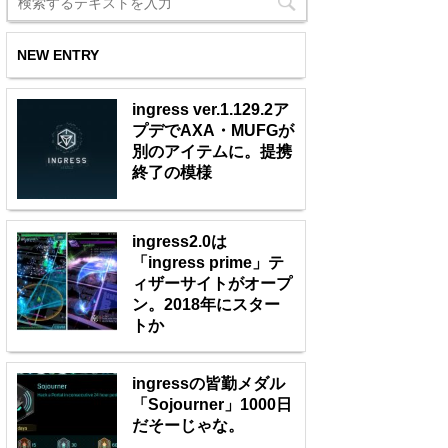
NEW ENTRY
ingress ver.1.129.2ア
プデでAXA・MUFGが
別のアイテムに。提携
終了の模様
ingress2.0は
「ingress prime」テ
ィザーサイトがオープ
ン。2018年にスター
トか
ingressの皆勤メダル
「Sojourner」1000日
だそーじゃな。