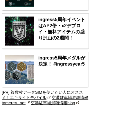
ingress5周年イベント
はAP2倍・x2デプロ
イ・無料アイテムの盛
り沢山の2週間！
ingress5周年メダルが
決定！ #ingressyear5
[PR]
複数枚データSIMを使いたい人にオスス
メ！エキサイトモバイル
空港駐車場混雑情報
tomereru.net
空港駐車場混雑情報blog