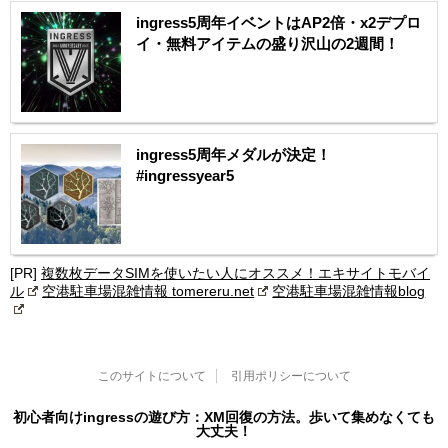
ingress5周年イベントはAP2倍・x2デプロ
イ・無料アイテムの盛り沢山の2週間！
ingress5周年メダルが決定！
#ingressyear5
[PR]
複数枚データSIMを使いたい人にオススメ！エキサイトモバイ
ル
空港駐車場混雑情報 tomereru.net
空港駐車場混雑情報blog
このサイトについて
引用ポリシーについて
初心者向けingressの遊び方：XM回復の方法。歩いて集めなくても
大丈夫！