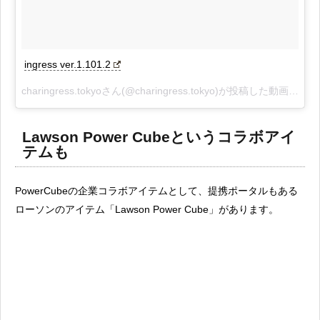
ingress ver.1.101.2
charingress.tokyoさん(@charingress.tokyo)が投稿した動画 -
201
Lawson Power Cubeというコラボアイ
テムも
PowerCubeの企業コラボアイテムとして、提携ポータルもある
ローソンのアイテム「Lawson Power Cube」があります。