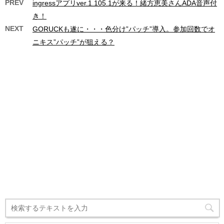
PREV
ingressアプリver.1.105.1が来る！緒方恵美さんADA音声付
き！
NEXT
GORUCKも遂に・・・色分け”パッチ”導入。参加回数でオ
ニキス”パッチ”が狙える？