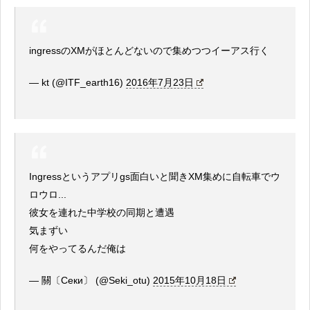
ingressのXMがほとんどないので集めつつイーアス行く
— kt (@ITF_earth16)
2016年7月23日
Ingressというアプリgs面白いと聞きXM集めに自転車でウ
ロウロ...
彼女を連れた中学校の同期と遭遇
気まずい
何をやってるんだ俺は
— 關〔Секи〕 (@Seki_otu)
2015年10月18日