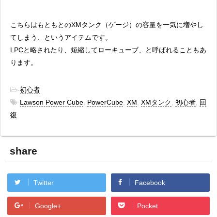
こちらはもともとのXMタンク（ゲージ）の容量を一気に増やし
てしまう、というアイテムです。
LPCと略されたり、短縮してローキューブ、と呼ばれることもあ
ります。
-
初心者
-
Lawson Power Cube
,
PowerCube
,
XM
,
XMタンク
,
初心者
,
回
復
share
Twitter
Facebook
Google+
Pocket