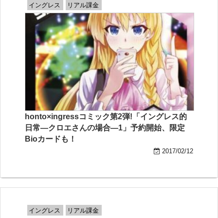
イングレス
リアル課金
honto×ingressコミック第2弾!「イングレス的
日常―クロエさんの場合―1」予約開始、限定
Bioカードも！
2017/02/12
イングレス
リアル課金