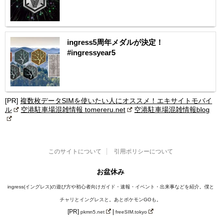
ingress5周年メダルが決定！
#ingressyear5
[PR]
複数枚データSIMを使いたい人にオススメ！エキサイトモバイ
ル
空港駐車場混雑情報 tomereru.net
空港駐車場混雑情報blog
このサイトについて
引用ポリシーについて
お盆休み
ingress(イングレス)の遊び方や初心者向けガイド・速報・イベント・出来事などを紹介。僕と
チャリとイングレスと。あとポケモンGOも。
[PR]
|
pkmn5.net
freeSIM.tokyo