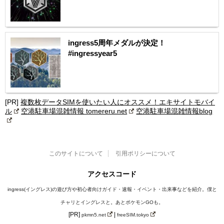
ingress5周年メダルが決定！
#ingressyear5
[PR]
複数枚データSIMを使いたい人にオススメ！エキサイトモバイ
ル
空港駐車場混雑情報 tomereru.net
空港駐車場混雑情報blog
このサイトについて
引用ポリシーについて
アクセスコード
ingress(イングレス)の遊び方や初心者向けガイド・速報・イベント・出来事などを紹介。僕と
チャリとイングレスと。あとポケモンGOも。
[PR]
|
pkmn5.net
freeSIM.tokyo