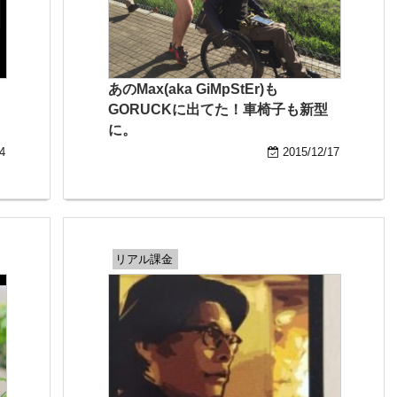
あのMax(aka GiMpStEr)も
？
GORUCKに出てた！車椅子も新型
に。
4
2015/12/17
リアル課金