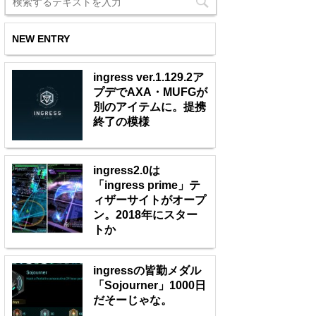
NEW ENTRY
ingress ver.1.129.2ア
プデでAXA・MUFGが
別のアイテムに。提携
終了の模様
ingress2.0は
「ingress prime」テ
ィザーサイトがオープ
ン。2018年にスター
トか
ingressの皆勤メダル
「Sojourner」1000日
だそーじゃな。