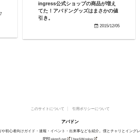
ingress公式ショップの商品が増え
てた！アバドングッズはまさかの値
7
引き。
2015/12/05
このサイトについて
引用ポリシーについて
アバドン
)の遊び方や初心者向けガイド・速報・イベント・出来事などを紹介。僕とチャリとイング
[PR]
|
pkmn5.net
freeSIM.tokyo