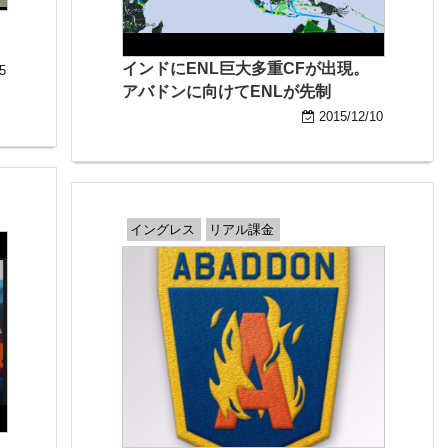
インドにENL巨大多重CFが出現。
5
アバドンに向けてENLが先制
2015/12/10
イングレス
リアル課金