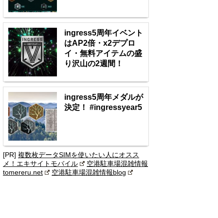
ingress5周年イベント
はAP2倍・x2デプロ
イ・無料アイテムの盛
り沢山の2週間！
ingress5周年メダルが
決定！ #ingressyear5
[PR]
複数枚データSIMを使いたい人にオスス
メ！エキサイトモバイル
空港駐車場混雑情報
tomereru.net
空港駐車場混雑情報blog