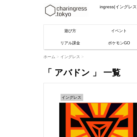
ingress(イ
遊び方
イベント
リアル課金
ポケモンGO
ホーム
>
イングレス
>
「 アバドン 」 一覧
イングレス