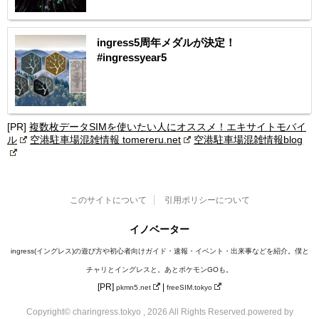
ingress5周年メダルが決定！
#ingressyear5
[PR]
複数枚データSIMを使いたい人にオススメ！エキサイトモバイ
ル
空港駐車場混雑情報 tomereru.net
空港駐車場混雑情報blog
このサイトについて
引用ポリシーについて
イノベーター
ingress(イングレス)の遊び方や初心者向けガイド・速報・イベント・出来事などを紹介。僕と
チャリとイングレスと。あとポケモンGOも。
[PR]
|
pkmn5.net
freeSIM.tokyo
Copyright© charingress.tokyo , 2026 All Rights Reserved.
powered by