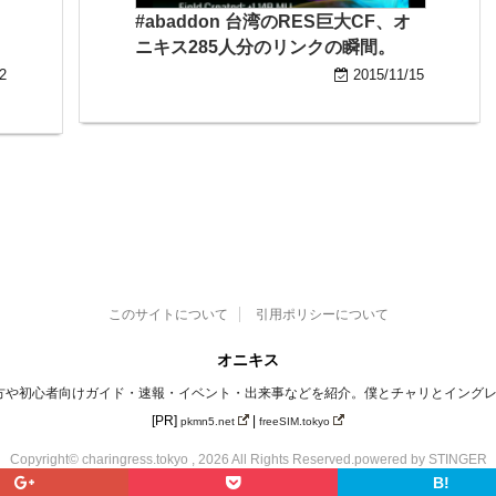
ッ
#abaddon 台湾のRES巨大CF、オ
ニキス285人分のリンクの瞬間。
2
2015/11/15
このサイトについて
引用ポリシーについて
オニキス
)の遊び方や初心者向けガイド・速報・イベント・出来事などを紹介。僕とチャリとイング
[PR]
|
pkmn5.net
freeSIM.tokyo
Copyright© charingress.tokyo , 2026 All Rights Reserved.
powered by STINGER
B!