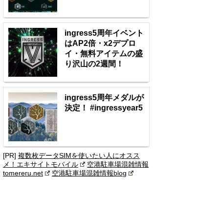
ingress5周年イベント
はAP2倍・x2デプロ
イ・無料アイテムの盛
り沢山の2週間！
ingress5周年メダルが
決定！ #ingressyear5
[PR]
複数枚データSIMを使いたい人にオスス
メ！エキサイトモバイル
空港駐車場混雑情報
tomereru.net
空港駐車場混雑情報blog