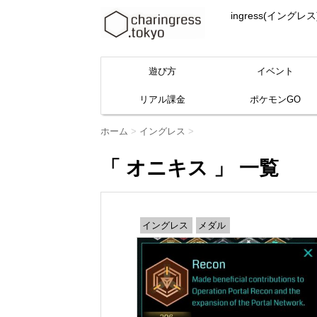
ingress(イ
遊び方
イベント
リアル課金
ポケモンGO
ホーム
>
イングレス
>
「 オニキス 」 一覧
イングレス
メダル