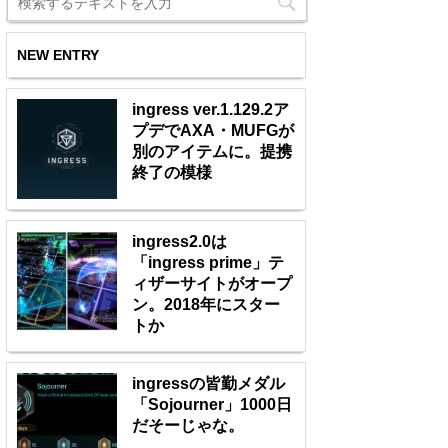
NEW ENTRY
ingress ver.1.129.2ア
プデでAXA・MUFGが
別のアイテムに。提携
終了の模様
ingress2.0は
「ingress prime」テ
ィザーサイトがオープ
ン。2018年にスター
トか
ingressの皆勤メダル
「Sojourner」1000日
だそーじゃな。