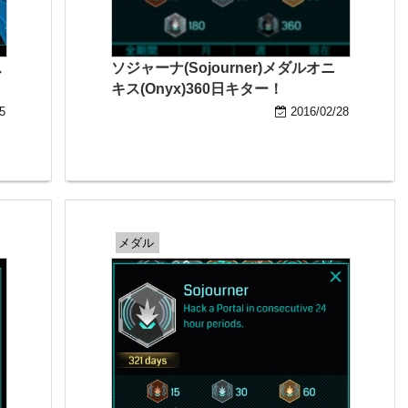
ス
ソジャーナ(Sojourner)メダルオニ
キス(Onyx)360日キター！
5
2016/02/28
メダル