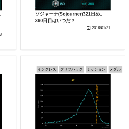
人
ソジャーナ(Sojourner)321日め。
360日目はいつだ？
2016/01/21
8
イングレス
グリフハック
ミッション
メダル