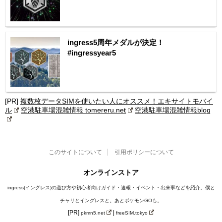
ingress5周年メダルが決定！
#ingressyear5
[PR]
複数枚データSIMを使いたい人にオススメ！エキサイトモバイ
ル
空港駐車場混雑情報 tomereru.net
空港駐車場混雑情報blog
このサイトについて
引用ポリシーについて
オンラインストア
ingress(イングレス)の遊び方や初心者向けガイド・速報・イベント・出来事などを紹介。僕と
チャリとイングレスと。あとポケモンGOも。
[PR]
|
pkmn5.net
freeSIM.tokyo