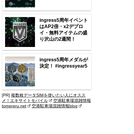
ingress5周年イベント
はAP2倍・x2デプロ
イ・無料アイテムの盛
り沢山の2週間！
ingress5周年メダルが
決定！ #ingressyear5
[PR]
複数枚データSIMを使いたい人にオスス
メ！エキサイトモバイル
空港駐車場混雑情報
tomereru.net
空港駐車場混雑情報blog