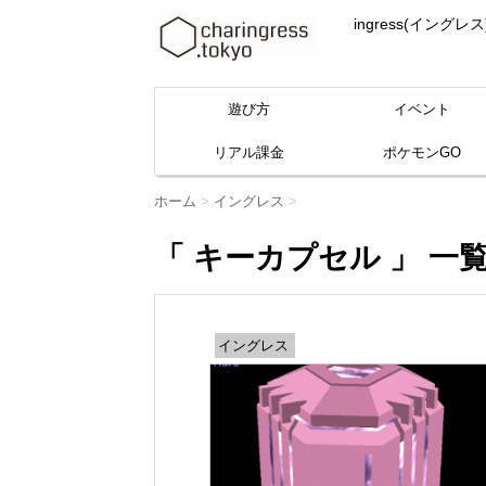
ingress(イ
遊び方
イベント
リアル課金
ポケモンGO
ホーム
>
イングレス
>
「 キーカプセル 」 一
イングレス