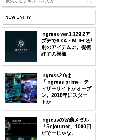
NEW ENTRY
ingress ver.1.129.2ア
プデでAXA・MUFGが
別のアイテムに。提携
終了の模様
ingress2.0は
「ingress prime」テ
ィザーサイトがオープ
ン。2018年にスター
トか
ingressの皆勤メダル
「Sojourner」1000日
だそーじゃな。