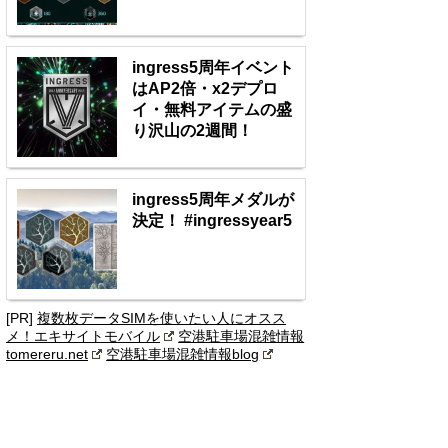
ingress5周年イベント
はAP2倍・x2デプロ
イ・無料アイテムの盛
り沢山の2週間！
ingress5周年メダルが
決定！ #ingressyear5
[PR]
複数枚データSIMを使いたい人にオスス
メ！エキサイトモバイル
空港駐車場混雑情報
tomereru.net
空港駐車場混雑情報blog