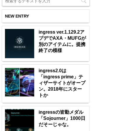
NEW ENTRY
ingress ver.1.129.2ア
プデでAXA・MUFGが
別のアイテムに。提携
終了の模様
ingress2.0は
「ingress prime」テ
ィザーサイトがオープ
ン。2018年にスター
トか
ingressの皆勤メダル
「Sojourner」1000日
だそーじゃな。