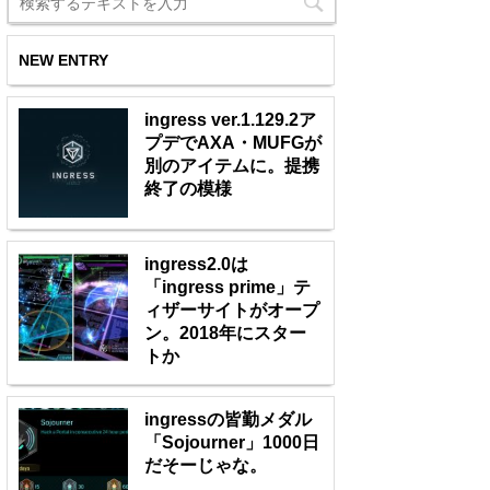
NEW ENTRY
ingress ver.1.129.2ア
プデでAXA・MUFGが
別のアイテムに。提携
終了の模様
ingress2.0は
「ingress prime」テ
ィザーサイトがオープ
ン。2018年にスター
トか
ingressの皆勤メダル
「Sojourner」1000日
だそーじゃな。