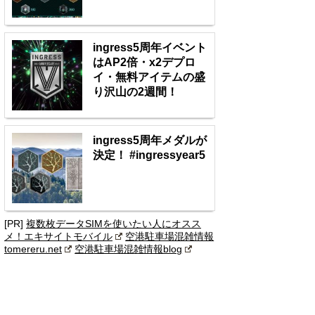
ingress5周年イベント
はAP2倍・x2デプロ
イ・無料アイテムの盛
り沢山の2週間！
ingress5周年メダルが
決定！ #ingressyear5
[PR]
複数枚データSIMを使いたい人にオスス
メ！エキサイトモバイル
空港駐車場混雑情報
tomereru.net
空港駐車場混雑情報blog