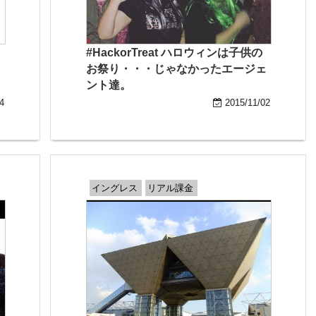
#HackorTreat ハロウィンは子供の
お祭り・・・じゃなかったエージェ
ント達。
4
2015/11/02
イングレス
リアル課金