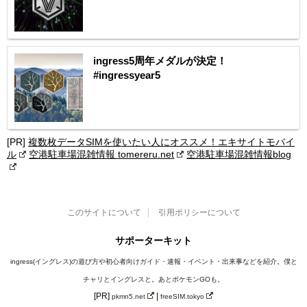
ingress5周年メダルが決定！
#ingressyear5
[PR]
複数枚データSIMを使いたい人にオススメ！エキサイトモバイ
ル
空港駐車場混雑情報 tomereru.net
空港駐車場混雑情報blog
このサイトについて
引用ポリシーについて
サポーターキット
ingress(イングレス)の遊び方や初心者向けガイド・速報・イベント・出来事などを紹介。僕と
チャリとイングレスと。あとポケモンGOも。
[PR]
|
pkmn5.net
freeSIM.tokyo