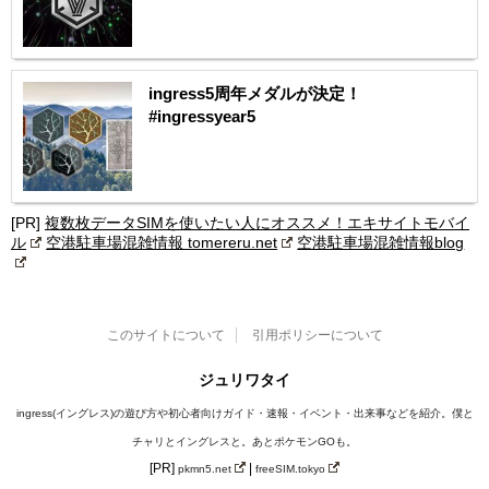
ingress5周年メダルが決定！
#ingressyear5
[PR]
複数枚データSIMを使いたい人にオススメ！エキサイトモバイ
ル
空港駐車場混雑情報 tomereru.net
空港駐車場混雑情報blog
このサイトについて
引用ポリシーについて
ジュリワタイ
ingress(イングレス)の遊び方や初心者向けガイド・速報・イベント・出来事などを紹介。僕と
チャリとイングレスと。あとポケモンGOも。
[PR]
|
pkmn5.net
freeSIM.tokyo