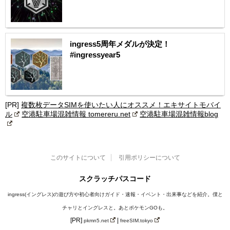
ingress5周年メダルが決定！
#ingressyear5
[PR]
複数枚データSIMを使いたい人にオススメ！エキサイトモバイ
ル
空港駐車場混雑情報 tomereru.net
空港駐車場混雑情報blog
このサイトについて
引用ポリシーについて
スクラッチパスコード
ingress(イングレス)の遊び方や初心者向けガイド・速報・イベント・出来事などを紹介。僕と
チャリとイングレスと。あとポケモンGOも。
[PR]
|
pkmn5.net
freeSIM.tokyo