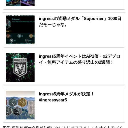
ingressの皆勤メダル「Sojourner」1000日
だそーじゃな。
ingress5周年イベントはAP2倍・x2デプロ
イ・無料アイテムの盛り沢山の2週間！
ingress5周年メダルが決定！
#ingressyear5
[PR]
複数枚データSIMを使いたい人にオススメ！エキサイトモバイ