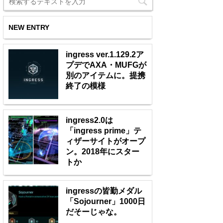
NEW ENTRY
ingress ver.1.129.2ア
プデでAXA・MUFGが
別のアイテムに。提携
終了の模様
ingress2.0は
「ingress prime」テ
ィザーサイトがオープ
ン。2018年にスター
トか
ingressの皆勤メダル
「Sojourner」1000日
だそーじゃな。