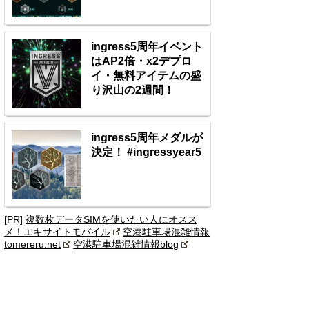
ingress5周年イベント
はAP2倍・x2デプロ
イ・無料アイテムの盛
り沢山の2週間！
ingress5周年メダルが
決定！ #ingressyear5
[PR]
複数枚データSIMを使いたい人にオスス
メ！エキサイトモバイル
空港駐車場混雑情報
tomereru.net
空港駐車場混雑情報blog