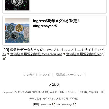
ingress5周年メダルが決定！
#ingressyear5
[PR]
複数枚データSIMを使いたい人にオススメ！エキサイトモバイ
ル
空港駐車場混雑情報 tomereru.net
空港駐車場混雑情報blog
このサイトについて
引用ポリシーについて
バルス
ingress(イングレス)の遊び方や初心者向けガイド・速報・イベント・出来事などを紹介。僕と
チャリとイングレスと。あとポケモンGOも。
[PR]
|
pkmn5.net
freeSIM.tokyo