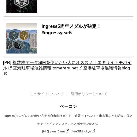
ingress5周年メダルが決定！
#ingressyear5
[PR]
複数枚データSIMを使いたい人にオススメ！エキサイトモバイ
ル
空港駐車場混雑情報 tomereru.net
空港駐車場混雑情報blog
このサイトについて
引用ポリシーについて
ベーコン
ingress(イングレス)の遊び方や初心者向けガイド・速報・イベント・出来事などを紹介。僕と
チャリとイングレスと。あとポケモンGOも。
[PR]
|
pkmn5.net
freeSIM.tokyo