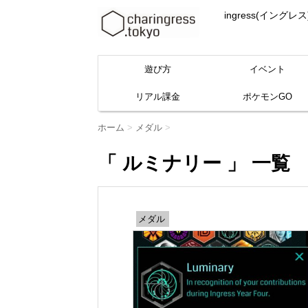
ingress(イ
遊び方
イベント
リアル課金
ポケモンGO
ホーム
>
メダル
>
「 ルミナリー 」 一覧
メダル