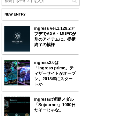
NEW ENTRY
ingress ver.1.129.2ア
プデでAXA・MUFGが
別のアイテムに。提携
終了の模様
ingress2.0は
「ingress prime」テ
ィザーサイトがオープ
ン。2018年にスター
トか
ingressの皆勤メダル
「Sojourner」1000日
だそーじゃな。