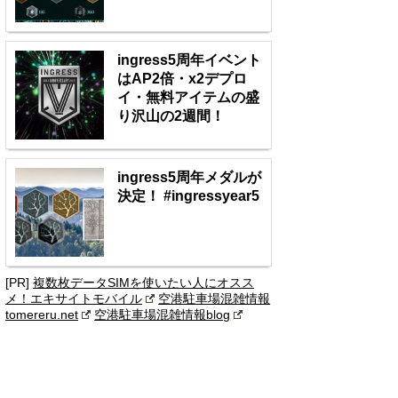
ingress5周年イベント
はAP2倍・x2デプロ
イ・無料アイテムの盛
り沢山の2週間！
ingress5周年メダルが
決定！ #ingressyear5
[PR]
複数枚データSIMを使いたい人にオスス
メ！エキサイトモバイル
空港駐車場混雑情報
tomereru.net
空港駐車場混雑情報blog